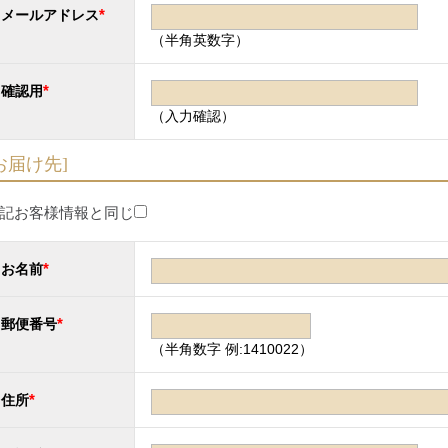
*
メールアドレス
（半角英数字）
*
確認用
（入力確認）
お届け先]
記お客様情報と同じ
*
お名前
*
郵便番号
（半角数字 例:1410022）
*
住所