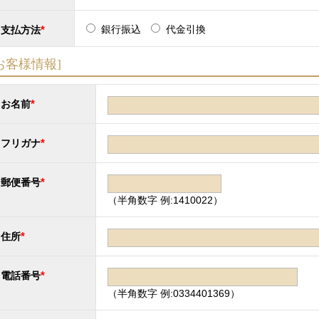
*
銀行振込
代金引換
支払方法
お客様情報]
*
お名前
*
フリガナ
*
郵便番号
（半角数字 例:1410022）
*
住所
*
電話番号
（半角数字 例:0334401369）