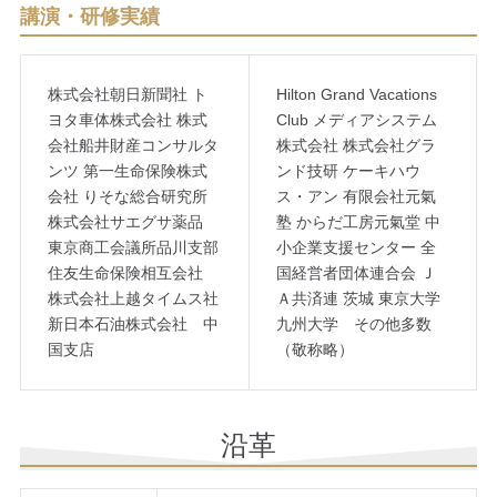
講演・研修実績
株式会社朝日新聞社 ト
Hilton Grand Vacations
ヨタ車体株式会社 株式
Club メディアシステム
会社船井財産コンサルタ
株式会社 株式会社グラ
ンツ 第一生命保険株式
ンド技研 ケーキハウ
会社 りそな総合研究所
ス・アン 有限会社元氣
株式会社サエグサ薬品
塾 からだ工房元氣堂 中
東京商工会議所品川支部
小企業支援センター 全
住友生命保険相互会社
国経営者団体連合会 Ｊ
株式会社上越タイムス社
Ａ共済連 茨城 東京大学
新日本石油株式会社 中
九州大学 その他多数
国支店
（敬称略）
沿革