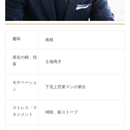
趣味
将棋
座右の銘、信
士魂商才
条
モチベーショ
下克上営業マンの輩出
ン
ストレス・マ
掃除、薪ストーブ
ネジメント