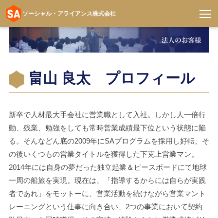
ソーシャル・アライアンス株式会社
コ
ン
テ
ン
畠山 良太 プロフィール
ツ
へ
ス
キ
新卒で人材最大手会社に営業職として入社。しかし人一倍行
ッ
動、残業、勉強をしても常時営業成績最下位という状態に陥
プ
る。そんなどん底の2009年にSAプログラムを採用し好転、そ
の後いくつもの営業タイトルを獲得した下克上営業マン。
2014年には自身の夢だった独立起業＆ピースボードにて地球
一周の船旅を実現。現在は、「指導するからには自らが実践
者であれ」をモットーに、営業活動を続けながら営業マント
レーニングという仕事に向き合い、2つの事業において契約