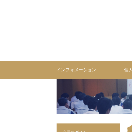
コ
ン
テ
ン
ツ
へ
ス
営業研修・育成ならソーシ
コミュニケーションを技術として体系化した営業研修・人材育
キ
ッ
プ
インフォメーション
個