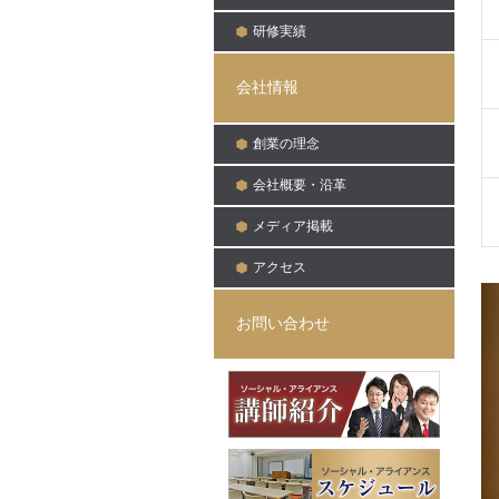
研修実績
畠山 良太 – 講師陣 – 法人のお客様
会社情報
創業の理念
会社概要・沿革
メディア掲載
アクセス
お問い合わせ