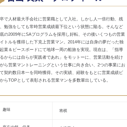
卒で人材最大手会社に営業職として入社。しかし人一倍行動、残
、勉強をしても常時営業成績最下位という状態に陥る。そんなど
底の2009年にSAプログラムを採用し好転、その後いくつもの営業
イトルを獲得した下克上営業マン。2014年には自身の夢だった独
起業＆ピースボードにて地球一周の船旅を実現。現在は、「指導
るからには自らが実践者であれ」をモットーに、営業活動を続け
がら営業マントレーニングという仕事に向き合い、2つの事業にお
て契約数日本一を同時獲得。その実績、経験をもとに営業成績ビ
からTOPとして表彰される営業マンを多数輩出している。
趣味
将棋
座右の銘、信条