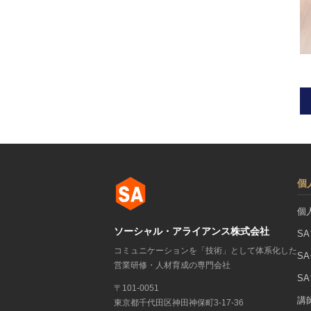
個
個
ソーシャル・アライアンス株式会社
S
コミュニケーションを「技術」として体系化した
S
営業研修・人材育成の専門会社
S
〒101-0051
講
東京都千代田区神田神保町3-17-36