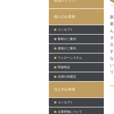
会員ログイン
個人のお客様
新
業
コンセプト
ん
タ
教材のご案内
立
講座のご案内
す
フォローシステム
な
い
関連商品
リ
全国の加盟店
法人のお客様
コンセプト
企業研修について