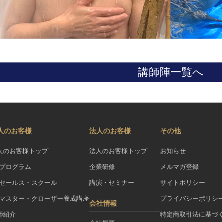
講師陣一覧へ
人のお客様
法人のお客様
その他
人のお客様トップ
法人のお客様トップ
お知らせ
Aプログラム
企業研修
メルマガ登録
Aセールス・スクール
講演・セミナー
サイトポリシー
Aマスター・クローザー養成講座
プライバシーポリシ
会社情報
師紹介
特定商取引法に基づ