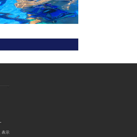
ー
く表示