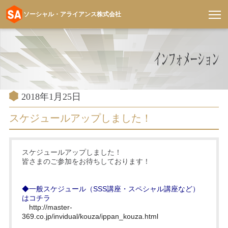
ソーシャル・アライアンス株式会社
コ
ン
テ
ン
ツ
へ
投
2018年1月25日
稿
ス
日:
スケジュールアップしました！
キ
ッ
プ
スケジュールアップしました！
皆さまのご参加をお待ちしております！
◆一般スケジュール（SSS講座・スペシャル講座など）
はコチラ
http://master-
369.co.jp/invidual/kouza/ippan_kouza.html