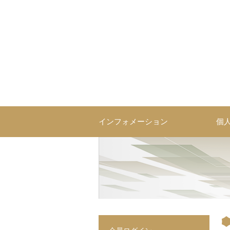
コ
ン
テ
ン
ツ
へ
ス
営業研修・育成ならソーシ
コミュニケーションを技術として体系化した営業研修・人材育
キ
ッ
プ
インフォメーション
個
投
稿