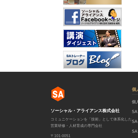
個
個
ソーシャル・アライアンス株式会社
S
コミュニケーションを「技術」として体系化した
S
営業研修・人材育成の専門会社
S
〒101-0051