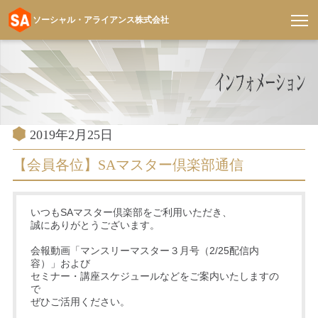
ソーシャル・アライアンス株式会社
コ
ン
テ
ン
ツ
へ
投
2019年2月25日
稿
ス
日:
【会員各位】SAマスター倶楽部通信
キ
ッ
プ
いつもSAマスター倶楽部をご利用いただき、
誠にありがとうございます。
会報動画「マンスリーマスター３月号（2/25配信内
容）」および
セミナー・講座スケジュールなどをご案内いたしますの
で
ぜひご活用ください。