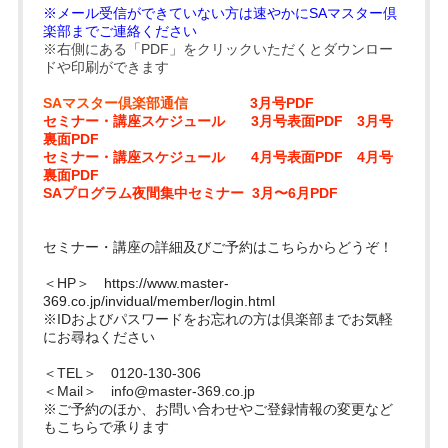
※メール受信ができていない方は速やかにSAマスター倶
楽部までご連絡ください
※右側にある「PDF」をクリックいただくとダウンロー
ドや印刷ができます
SAマスター倶楽部通信
3月号PDF
セミナー・講座スケジュール
3月号表面PDF
3月号
裏面PDF
セミナー・講座スケジュール
4月号表面PDF
4月号
裏面PDF
SAプログラム夜間集中セミナー
3月〜6月PDF
セミナー・講座の詳細及びご予約はこちらからどうぞ！
＜HP＞
https://www.master-
369.co.jp/invidual/member/login.html
※IDおよびパスワードをお忘れの方は倶楽部までお気軽
にお尋ねください
＜TEL＞ 0120-130-306
＜Mail＞
info@master-369.co.jp
※ご予約のほか、お問い合わせやご登録情報の変更など
もこちらで承ります