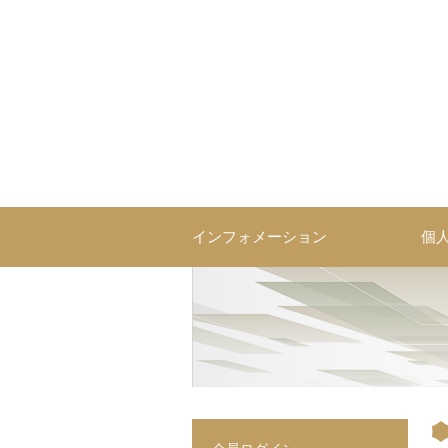
コ
ン
テ
ン
ツ
へ
ス
営業研修・育成ならソーシ
コミュニケーションを技術として体系化した営業研修・人材育
キ
ッ
プ
インフォメーション
個
投
稿