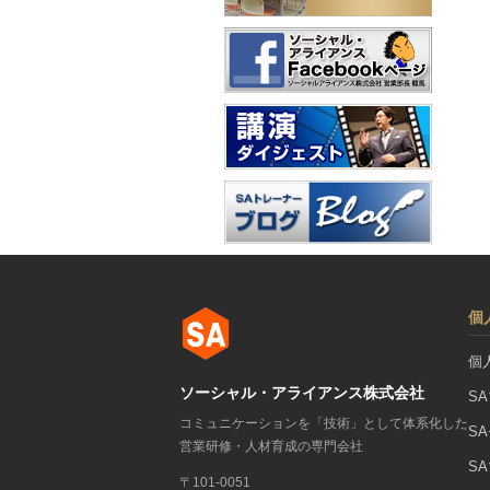
個
個
ソーシャル・アライアンス株式会社
S
コミュニケーションを「技術」として体系化した
S
営業研修・人材育成の専門会社
S
〒101-0051