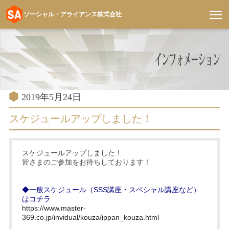
ソーシャル・アライアンス株式会社
コ
ン
テ
ン
ツ
へ
投
2019年5月24日
稿
ス
日:
スケジュールアップしました！
キ
ッ
プ
スケジュールアップしました！
皆さまのご参加をお待ちしております！
◆一般スケジュール（SSS講座・スペシャル講座など）
はコチラ
https://www.master-
369.co.jp/invidual/kouza/ippan_kouza.html