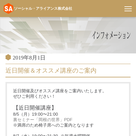
ソーシャル・アライアンス株式会社
コ
ン
テ
ン
ツ
へ
投
2019年8月1日
稿
ス
日:
近日開催＆オススメ講座のご案内
キ
ッ
プ
近日開催及びオススメ講座をご案内いたします。
ぜひご利用ください！
【近日開催講座】
8/5（月）19:00〜21:00
裏セミナー「岡根の世界」PDF
※満席のため椅子席へのご案内となります
8/7（水）19:00〜21:30 ※毎週水曜開催