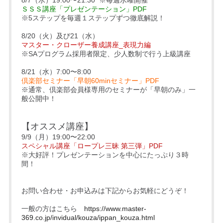
ＳＳＳ講座「プレゼンテーション」PDF
※5ステップを毎週１ステップずつ徹底解説！
8/20（火）及び21（水）
マスター・クローザー養成講座_表現力編
※SAプログラム採用者限定、少人数制で行う上級講座
8/21（水）7:00〜8:00
倶楽部セミナー「早朝60minセミナー」PDF
※通常、倶楽部会員様専用のセミナーが「早朝のみ」一
般公開中！
【オススメ講座】
9/9（月）19:00〜22:00
スペシャル講座「ロープレ三昧 第三弾」PDF
※大好評！プレゼンテーションを中心にたっぷり３時
間！
お問い合わせ・お申込みは下記からお気軽にどうぞ！
一般の方はこちら
https://www.master-
369.co.jp/invidual/kouza/ippan_kouza.html