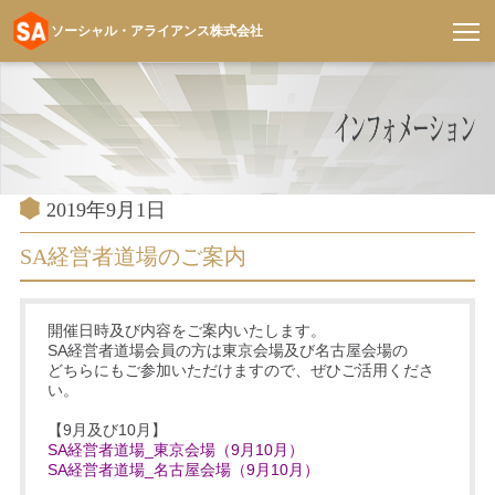
ソーシャル・アライアンス株式会社
コ
ン
テ
ン
ツ
へ
投
2019年9月1日
稿
ス
日:
SA経営者道場のご案内
キ
ッ
プ
開催日時及び内容をご案内いたします。
SA経営者道場会員の方は東京会場及び名古屋会場の
どちらにもご参加いただけますので、ぜひご活用くださ
い。
【9月及び10月】
SA経営者道場_東京会場（9月10月）
SA経営者道場_名古屋会場（9月10月）