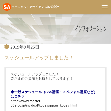
ソーシャル・アライアンス株式会社
コ
ン
テ
ン
ツ
へ
投
2019年9月25日
稿
ス
日:
スケジュールアップしました！
キ
ッ
プ
スケジュールアップしました！
皆さまのご参加をお待ちしております！
◆一般スケジュール（SSS講座・スペシャル講座など）
はコチラ
https://www.master-
369.co.jp/invidual/kouza/ippan_kouza.html