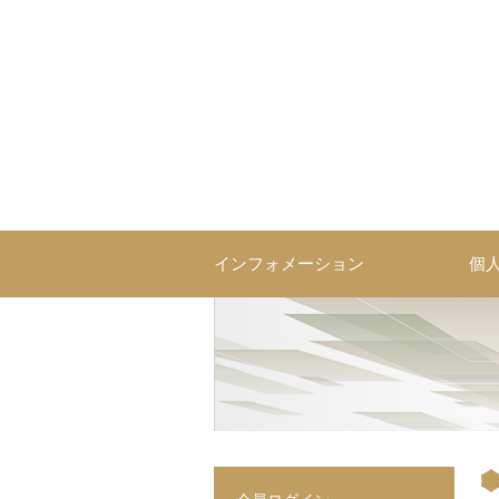
コ
ン
テ
ン
ツ
へ
ス
営業研修・育成ならソーシ
コミュニケーションを技術として体系化した営業研修・人材育
キ
ッ
プ
インフォメーション
個
投
稿