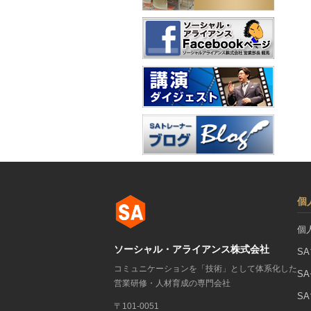
個
個
ソーシャル・アライアンス株式会社
S
コミュニケーションを「技術」として体系化した
S
営業研修・人材育成の専門会社
S
〒101-0051