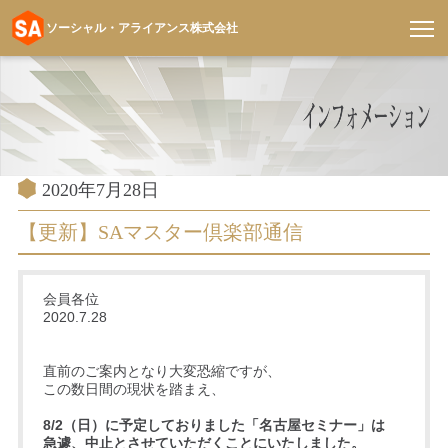
ソーシャル・アライアンス株式会社
コ
ン
テ
ン
ツ
へ
投
2020年7月28日
稿
ス
日:
【更新】SAマスター倶楽部通信
キ
ッ
プ
会員各位
2020.7.28
直前のご案内となり大変恐縮ですが、
この数日間の現状を踏まえ、
8/2（日）に予定しておりました「名古屋セミナー」は
急遽、中止とさせていただくことにいたしました。