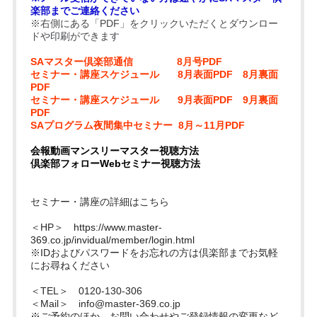
楽部までご連絡ください
※右側にある「PDF」をクリックいただくとダウンロー
ドや印刷ができます
SAマスター倶楽部通信
8月号PDF
セミナー・講座スケジュール
8月表面PDF
8月裏面
PDF
セミナー・講座スケジュール
9月表面PDF
9月裏面
PDF
SAプログラム夜間集中セミナー
8月～11月PDF
会報動画マンスリーマスター視聴方法
倶楽部フォローWebセミナー視聴方法
セミナー・講座の詳細はこちら
＜HP＞
https://www.master-
369.co.jp/invidual/member/login.html
※IDおよびパスワードをお忘れの方は倶楽部までお気軽
にお尋ねください
＜TEL＞ 0120-130-306
＜Mail＞
info@master-369.co.jp
※ご予約のほか、お問い合わせやご登録情報の変更など