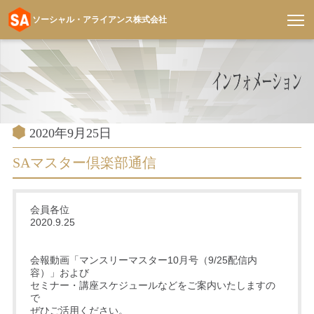
ソーシャル・アライアンス株式会社
コ
ン
テ
ン
ツ
へ
投
2020年9月25日
稿
ス
日:
SAマスター倶楽部通信
キ
ッ
プ
会員各位
2020.9.25
会報動画「マンスリーマスター10月号（9/25配信内
容）」および
セミナー・講座スケジュールなどをご案内いたしますの
で
ぜひご活用ください。