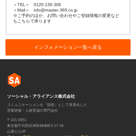
＜TEL＞ 0120-130-306
＜Mail＞
info@master-369.co.jp
※ご予約のほか、お問い合わせやご登録情報の変更など
もこちらで承ります
インフォメーション一覧へ戻る
ソーシャル・アライアンス株式会社
コミュニケーションを「技術」として体系化した
営業研修・人材育成の専門会社
〒101-0051
東京都千代田区神田神保町3-17-36
山屋ビル3F