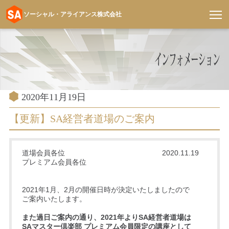
ソーシャル・アライアンス株式会社
コ
ン
テ
ン
ツ
へ
投
2020年11月19日
稿
ス
日:
【更新】SA経営者道場のご案内
キ
ッ
プ
道場会員各位 2020.11.19
プレミアム会員各位
2021年1月、2月の開催日時が決定いたしましたので
ご案内いたします。
また過日ご案内の通り、2021年よりSA経営者道場は
SAマスター倶楽部 プレミアム会員限定の講座として