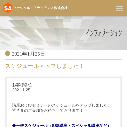
ソーシャル・アライアンス株式会社
コ
ン
テ
ン
ツ
へ
投
2021年1月25日
稿
ス
日:
スケジュールアップしました！
キ
ッ
プ
お客様各位
2021.1.25
講座およびセミナーのスケジュールをアップしました。
皆さまのご参加をお待ちしております！
◆一般スケジュール（SSS講座・スペシャル講座など）