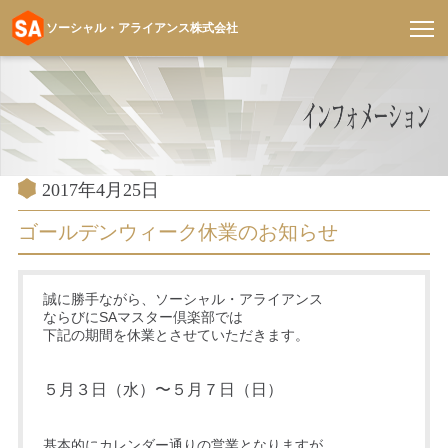
ソーシャル・アライアンス株式会社
コ
ン
テ
ン
ツ
へ
投
2017年4月25日
稿
ス
日:
ゴールデンウィーク休業のお知らせ
キ
ッ
プ
誠に勝手ながら、ソーシャル・アライアンス
ならびにSAマスター倶楽部では
下記の期間を休業とさせていただきます。
５月３日（水）〜５月７日（日）
基本的にカレンダー通りの営業となりますが、