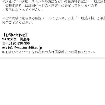
※講座（SSS講座・スペシャル講座など）の受講料表記は「一般受講
「会員受講料」は詳細ページの＜内容＞に表記しておりますので
ご参考になさってください。
※ご予約後に送られる確認メールにはシステム上「一般受講料」が表
何卒ご了承ください。
【お問い合わせ】
SAマスター倶楽部
☏：0120-130-306
✉：
info@master-369.co.jp
IDおよびパスワードをお忘れの方は倶楽部までお尋ねください♪