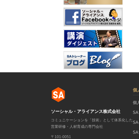
個
個
ソーシャル・アライアンス株式会社
S
コミュニケーションを「技術」として体系化した
S
営業研修・人材育成の専門会社
S
〒101-0051