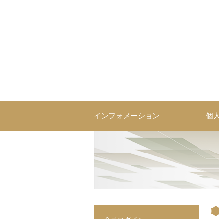
コ
ン
テ
ン
ツ
へ
ス
営業研修・育成ならソーシ
コミュニケーションを技術として体系化した営業研修・人材育
キ
ッ
プ
インフォメーション
個
投
稿