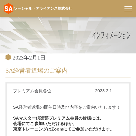
ソーシャル・アライアンス株式会社
コ
ン
テ
ン
ツ
へ
投
2023年2月1日
稿
ス
日:
SA経営者道場のご案内
キ
ッ
プ
プレミアム会員各位 2023.2.1
SA経営者道場の開催日時及び内容をご案内いたします！
SAマスター倶楽部プレミアム会員の皆様には、
会場にてご参加いただけるほか、
東京トレーニングはZoomにてご参加いただけます。