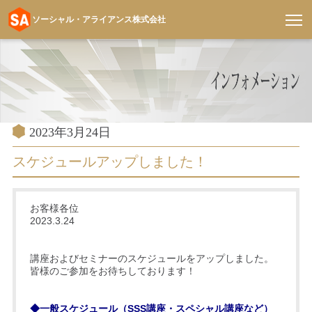
ソーシャル・アライアンス株式会社
コ
ン
テ
ン
ツ
へ
投
2023年3月24日
稿
ス
日:
スケジュールアップしました！
キ
ッ
プ
お客様各位
2023.3.24
講座およびセミナーのスケジュールをアップしました。
皆様のご参加をお待ちしております！
◆一般スケジュール（SSS講座・スペシャル講座など）