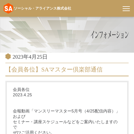
ソーシャル・アライアンス株式会社
コ
ン
テ
ン
ツ
へ
投
2023年4月25日
稿
ス
日:
【会員各位】SAマスター倶楽部通信
キ
ッ
プ
会員各位
2023.4.25
会報動画「マンスリーマスター5月号（4/25配信内容）」
および
セミナー・講座スケジュールなどをご案内いたしますの
で
ぜひご活用ください。