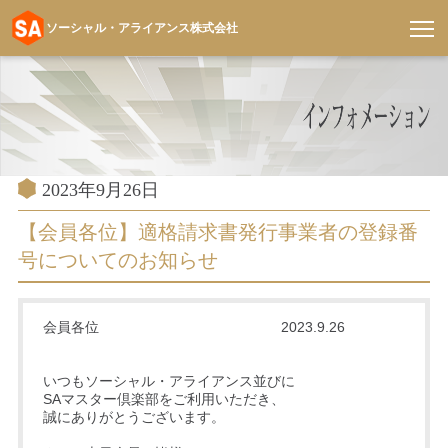
ソーシャル・アライアンス株式会社
コ
ン
テ
ン
ツ
へ
投
2023年9月26日
稿
ス
日:
【会員各位】適格請求書発行事業者の登録番
キ
号についてのお知らせ
ッ
プ
会員各位 2023.9.26
いつもソーシャル・アライアンス並びに
SAマスター倶楽部をご利用いただき、
誠にありがとうございます。