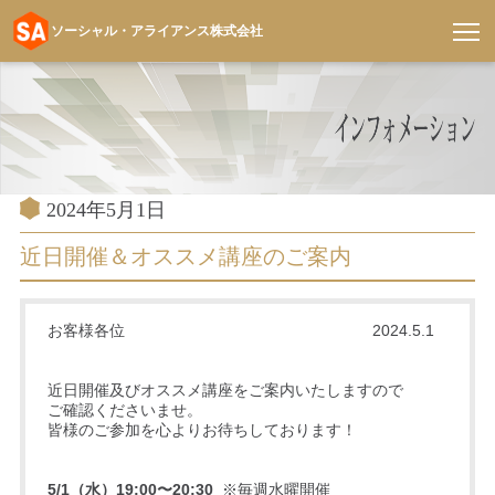
ソーシャル・アライアンス株式会社
コ
ン
テ
ン
ツ
へ
投
2024年5月1日
稿
ス
日:
近日開催＆オススメ講座のご案内
キ
ッ
プ
お客様各位 2024.5.1
近日開催及びオススメ講座をご案内いたしますので
ご確認くださいませ。
皆様のご参加を心よりお待ちしております！
5/1（水）19:00〜20:30
※毎週水曜開催