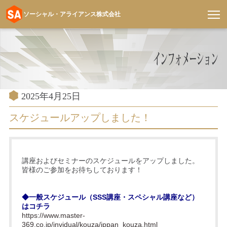
ソーシャル・アライアンス株式会社
コ
ン
テ
ン
ツ
へ
投
2025年4月25日
稿
ス
日:
スケジュールアップしました！
キ
ッ
プ
講座およびセミナーのスケジュールをアップしました。
皆様のご参加をお待ちしております！
◆一般スケジュール（SSS講座・スペシャル講座など）
はコチラ
https://www.master-
369.co.jp/invidual/kouza/ippan_kouza.html