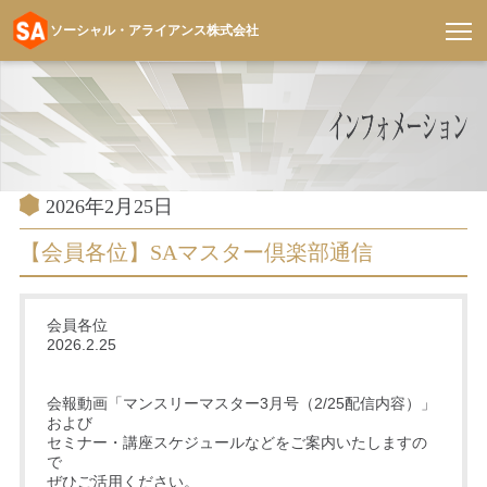
ソーシャル・アライアンス株式会社
コ
ン
テ
ン
ツ
へ
投
2026年2月25日
稿
ス
日:
【会員各位】SAマスター倶楽部通信
キ
ッ
プ
会員各位
2026.2.25
会報動画「マンスリーマスター3月号（2/25配信内容）」
および
セミナー・講座スケジュールなどをご案内いたしますの
で
ぜひご活用ください。