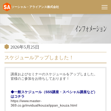
ソーシャル・アライアンス株式会社
コ
ン
テ
ン
ツ
へ
投
2026年5月25日
稿
ス
日:
スケジュールアップしました！
キ
ッ
プ
講座およびセミナーのスケジュールをアップしました。
皆様のご参加をお待ちしております！
◆一般スケジュール（SSS講座・スペシャル講座など）
はコチラ
https://www.master-
369.co.jp/invidual/kouza/ippan_kouza.html