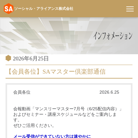
ソーシャル・アライアンス株式会社
コ
ン
テ
ン
ツ
へ
投
2026年6月25日
稿
ス
日:
【会員各位】SAマスター倶楽部通信
キ
ッ
プ
会員各位 2026.6.25
会報動画「マンスリーマスター7月号（6/25配信内容）」
およびセミナー・講座スケジュールなどをご案内しま
す。
ぜひご活用ください。
メール受信ができていない方は速やかに