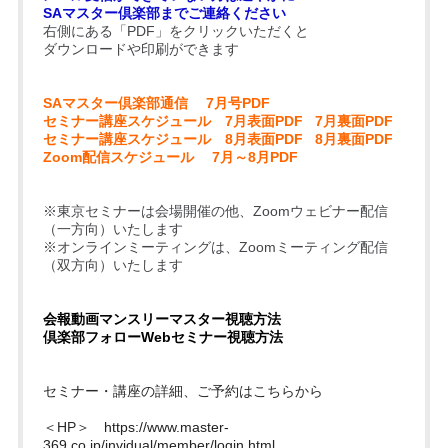
SAマスター倶楽部までご連絡ください
右側にある「PDF」をクリックいただくと
ダウンロードや印刷ができます
SAマスター倶楽部通信
7月号PDF
セミナー講座スケジュール
7月表面PDF
7月裏面PDF
セミナー講座スケジュール
8月表面PDF
8月裏面PD
F
Zoom配信スケジュール
7月～8月PDF
※東京セミナーは会場開催の他、Zoomウェビナー配信
（一方向）いたします
※オンラインミーティングは、Zoomミーティング配信
（双方向）いたします
会報動画マンスリーマスター視聴方法
倶楽部フォローWebセミナー視聴方法
セミナー・講座の詳細、ご予約はこちらから
＜HP＞
https://www.master-
369.co.jp/invidual/member/login.html