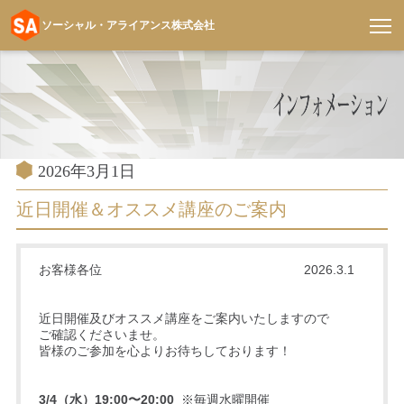
ソーシャル・アライアンス株式会社
コ
ン
テ
ン
ツ
へ
投
2026年3月1日
稿
ス
日:
近日開催＆オススメ講座のご案内
キ
ッ
プ
お客様各位 2026.3.1
近日開催及びオススメ講座をご案内いたしますので
ご確認くださいませ。
皆様のご参加を心よりお待ちしております！
3/4（水）19:00〜20:0
0
※毎週水曜開催