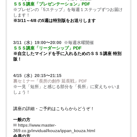
ＳＳＳ講座「プレゼンテーション」PDF
※プレゼンの「5ステップ」を毎週１ステップずつお届け
します！
※3/11～4/8 の5週は特別版をお送りします
3/11（水）19:00〜20:0
0
※毎週水曜開催
ＳＳＳ講座「リーダーシップ」PDF
※自立したマインドを手に入れるためのＳＳＳ講座 特別
版！
4/15（水）20:15〜21:15
裏セミナー「長所の創作 延長戦」PDF
※一見「短所」と感じる部分を「長所」に変えちゃいま
しょう！
講座の詳細・ご予約はこちらからどうぞ！
一般の方
✉
https://www.master-
369.co.jp/invidual/kouza/ippan_kouza.html
会員の方