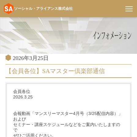
ソーシャル・アライアンス株式会社
コ
ン
テ
ン
ツ
へ
投
2026年3月25日
稿
ス
日:
【会員各位】SAマスター倶楽部通信
キ
ッ
プ
会員各位
2026.3.25
会報動画「マンスリーマスター4月号（3/25配信内容）」
および
セミナー・講座スケジュールなどをご案内いたしますの
で
ぜひご活用ください。